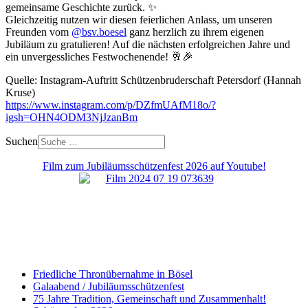
gemeinsame Geschichte zurück. ✨
Gleichzeitig nutzen wir diesen feierlichen Anlass, um unseren
Freunden vom
@bsv.boesel
ganz herzlich zu ihrem eigenen
Jubiläum zu gratulieren! Auf die nächsten erfolgreichen Jahre und
ein unvergessliches Festwochenende! 🥂🎉
Quelle: Instagram-Auftritt Schützenbruderschaft Petersdorf (Hannah
Kruse)
https://www.instagram.com/p/DZfmUAfM18o/?
igsh=OHN4ODM3NjJzanBm
Suchen
Film zum Jubiläumsschützenfest 2026 auf Youtube!
Friedliche Thronübernahme in Bösel
Galaabend / Jubiläumsschützenfest
75 Jahre Tradition, Gemeinschaft und Zusammenhalt!