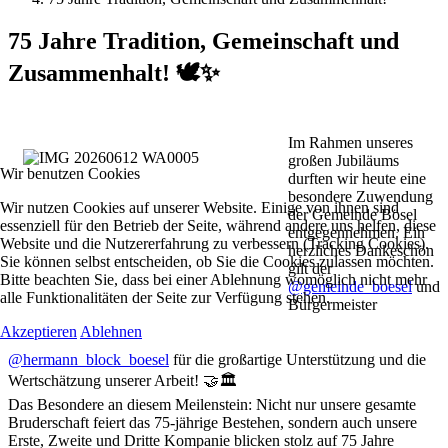
75 Jahre Tradition, Gemeinschaft und
Zusammenhalt! 🕊️✨
Im Rahmen unseres
großen Jubiläums
Wir benutzen Cookies
durften wir heute eine
besondere Zuwendung
Wir nutzen Cookies auf unserer Website. Einige von ihnen sind
der Gemeinde Bösel
essenziell für den Betrieb der Seite, während andere uns helfen, diese
entgegennehmen. Ein
Website und die Nutzererfahrung zu verbessern (Tracking Cookies).
herzliches Dankeschön
Sie können selbst entscheiden, ob Sie die Cookies zulassen möchten.
gilt der
Bitte beachten Sie, dass bei einer Ablehnung womöglich nicht mehr
@gemeinde_boesel
und
alle Funktionalitäten der Seite zur Verfügung stehen.
Bürgermeister
Akzeptieren
Ablehnen
@hermann_block_boesel
für die großartige Unterstützung und die
Wertschätzung unserer Arbeit! 🤝🏛️
Das Besondere an diesem Meilenstein: Nicht nur unsere gesamte
Bruderschaft feiert das 75-jährige Bestehen, sondern auch unsere
Erste, Zweite und Dritte Kompanie blicken stolz auf 75 Jahre