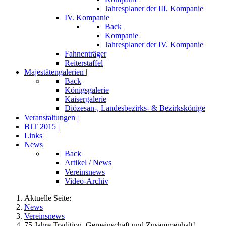
Jahresplaner der III. Kompanie
IV. Kompanie
Back
Kompanie
Jahresplaner der IV. Kompanie
Fahnenträger
Reiterstaffel
Majestätengalerien |
Back
Königsgalerie
Kaisergalerie
Diözesan-, Landesbezirks- & Bezirkskönige
Veranstaltungen |
BJT 2015 |
Links |
News
Back
Artikel / News
Vereinsnews
Video-Archiv
Aktuelle Seite:
News
Vereinsnews
75 Jahre Tradition, Gemeinschaft und Zusammenhalt!