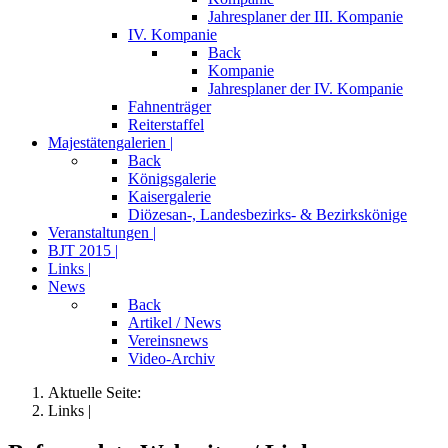
Jahresplaner der III. Kompanie
IV. Kompanie
Back
Kompanie
Jahresplaner der IV. Kompanie
Fahnenträger
Reiterstaffel
Majestätengalerien |
Back
Königsgalerie
Kaisergalerie
Diözesan-, Landesbezirks- & Bezirkskönige
Veranstaltungen |
BJT 2015 |
Links |
News
Back
Artikel / News
Vereinsnews
Video-Archiv
Aktuelle Seite:
Links |