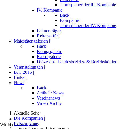
Jahresplaner der III. Kompanie
IV. Kompanie
Back
Kompanie
Jahresplaner der IV. Kompanie
Fahnenträger
Reiterstaffel
Majestätengalerien |
Back
Königsgalerie
Kaisergalerie
Diözesan-, Landesbezirks- & Bezirkskönige
Veranstaltungen |
BJT 2015 |
Links |
News
Back
Artikel / News
Vereinsnews
Video-Archiv
Aktuelle Seite:
Die Kompanien |
II. Kompanie
Wir benutzen Cookies
Jahresplaner der II. Kompanie