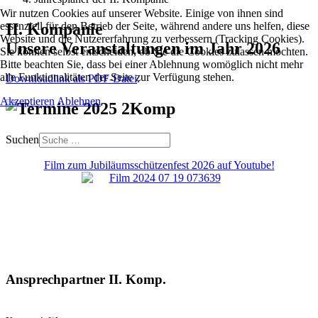
Wir nutzen Cookies auf unserer Website. Einige von ihnen sind
essenziell für den Betrieb der Seite, während andere uns helfen, diese
II. Kompanie
Website und die Nutzererfahrung zu verbessern (Tracking Cookies).
Unsere Veranstaltungen im Jahr 2026
Sie können selbst entscheiden, ob Sie die Cookies zulassen möchten.
Bitte beachten Sie, dass bei einer Ablehnung womöglich nicht mehr
alle Funktionalitäten der Seite zur Verfügung stehen.
Downloadlink als PDF-Datei
.
Akzeptieren
Ablehnen
Suchen
Film zum Jubiläumsschützenfest 2026 auf Youtube!
Ansprechpartner II. Komp.