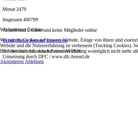
Monat
2479
Insgesamt
400799
Wir benutzen Cookies
Aktuell sind 2 Gäste und keine Mitglieder online
Wir nutzen Cookies auf unserer Website. Einige von ihnen sind essenzie
Kubik-Rubik Joomla! Extensions
Website und die Nutzererfahrung zu verbessern (Tracking Cookies). Si
Bitte beachten Sie, dass bei einer Ablehnung womöglich nicht mehr alle
© Schützenbruderschaft Petersdorf 2026
Umsetzung durch DFC / www.dfc-boesel.de
Akzeptieren
Ablehnen