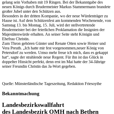
gelang sein Vorhaben mit 19 Ringen. Bei der Bekanntgabe des
neuen Königs durch Brudermeister Markus Stammermann brandete
großer Jubel unter den Schützen aus.
Besonders in der dritten Kompanie, wo der neue Würdenträger zu
Hause ist. Auf dem Schützenfest am kommenden Wochenende, von
Samstag 13. bis Montag, 15. Juli, wird der stellvertretende
Brudermeister bei der feierlichen Proklamation die Insignien der
Majestätenwürde erhalten. An seiner Seite steht Königin und
Ehefrau Christin.
Zum Thron gehören Günter und Renate Otten sowie Heiner und
Vera Preuth. „Ich hatte mir fest vorgenommen,neuer König von
Petersdorf zu werden. Umso mehr freue ich mich, dass es gekappt
hat“, sagte der strahlende neue Regent. Für ihn ist das Glück in
doppelter Hinsicht perfekt, denn erst im Mai hatte der 34-Jährige
seiner Freundin Christin das Ja-Wort gegeben.
Quelle: Münsterländische Tageszeitung, Redaktion Friesoythe
Bekanntmachung
Landesbezirkswallfahrt
des Landesbezirk OMH nach Bethen