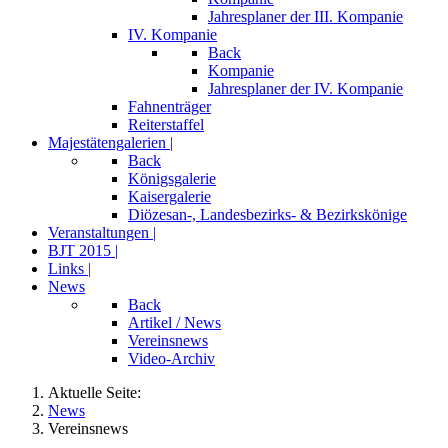
Jahresplaner der III. Kompanie
IV. Kompanie
Back
Kompanie
Jahresplaner der IV. Kompanie
Fahnenträger
Reiterstaffel
Majestätengalerien |
Back
Königsgalerie
Kaisergalerie
Diözesan-, Landesbezirks- & Bezirkskönige
Veranstaltungen |
BJT 2015 |
Links |
News
Back
Artikel / News
Vereinsnews
Video-Archiv
Aktuelle Seite:
News
Vereinsnews