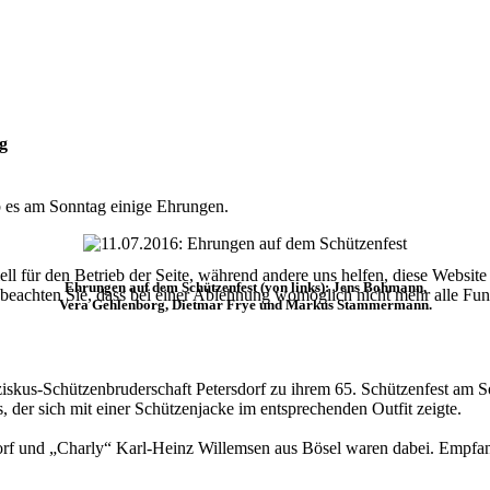
g
 es am Sonntag einige Ehrungen.
ell für den Betrieb der Seite, während andere uns helfen, diese Websit
Ehrungen auf dem Schützenfest (von links): Jens Bohmann,
 beachten Sie, dass bei einer Ablehnung womöglich nicht mehr alle Funk
Vera Gehlenborg, Dietmar Frye und Markus Stammermann.
Franziskus-Schützenbruderschaft Petersdorf zu ihrem 65. Schützenfest a
 der sich mit einer Schützenjacke im entsprechenden Outfit zeigte.
dorf und „Charly“ Karl-Heinz Willemsen aus Bösel waren dabei. Empfa