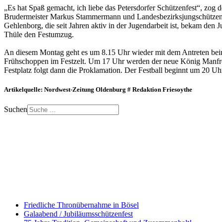
„Es hat Spaß gemacht, ich liebe das Petersdorfer Schützenfest“, zog 
Brudermeister Markus Stammermann und Landesbezirksjungschützenme
Gehlenborg, die seit Jahren aktiv in der Jugendarbeit ist, bekam de
Thüle den Festumzug.
An diesem Montag geht es um 8.15 Uhr wieder mit dem Antreten beim 
Frühschoppen im Festzelt. Um 17 Uhr werden der neue König Manfre
Festplatz folgt dann die Proklamation. Der Festball beginnt um 20 Uhr
Artikelquelle: Nordwest-Zeitung Oldenburg # Redaktion Friesoythe
Suchen
Friedliche Thronübernahme in Bösel
Galaabend / Jubiläumsschützenfest