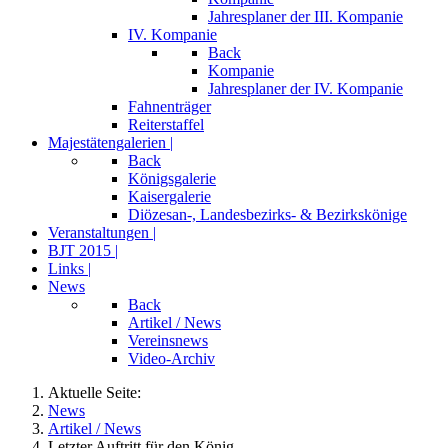
Jahresplaner der III. Kompanie
IV. Kompanie
Back
Kompanie
Jahresplaner der IV. Kompanie
Fahnenträger
Reiterstaffel
Majestätengalerien |
Back
Königsgalerie
Kaisergalerie
Diözesan-, Landesbezirks- & Bezirkskönige
Veranstaltungen |
BJT 2015 |
Links |
News
Back
Artikel / News
Vereinsnews
Video-Archiv
Aktuelle Seite:
News
Artikel / News
Letzter Auftritt für den König