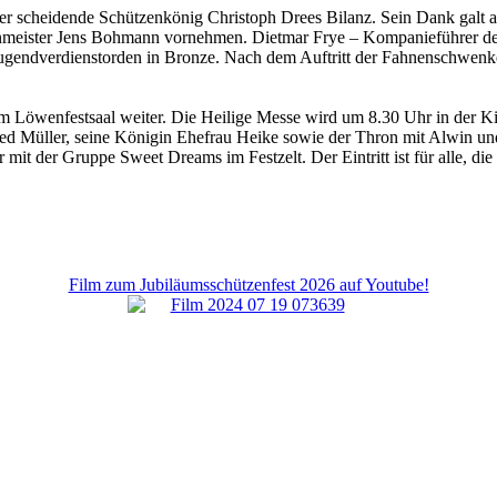
der scheidende Schützenkönig Christoph Drees Bilanz. Sein Dank galt a
ister Jens Bohmann vornehmen. Dietmar Frye – Kompanieführer der z
n Jugendverdienstorden in Bronze. Nach dem Auftritt der Fahnenschwenk
Löwenfestsaal weiter. Die Heilige Messe wird um 8.30 Uhr in der Kirc
d Müller, seine Königin Ehefrau Heike sowie der Thron mit Alwin un
 mit der Gruppe Sweet Dreams im Festzelt. Der Eintritt ist für alle, d
Film zum Jubiläumsschützenfest 2026 auf Youtube!